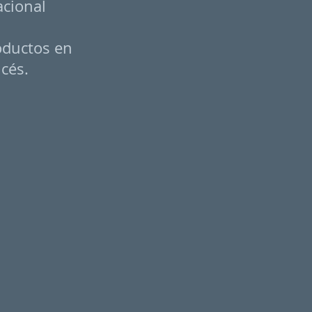
acional
roductos en
ncés.