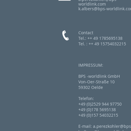
worldlink.com
k.albers@bps-worldlink.c
Contact
Tel.: ++ 49 1785695138
Tel. : ++ 49 15754032215
IMPRESSUM:
BPS -worldlink GmbH
Von-Oer-Straße 10
59302 Oelde
Telefon:
+49 (0)2529 944 97750
+49 (0)178 5695138
+49 (0)157 54032215
E-mail:
a.perezkohler@bps