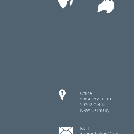
Office
Von-Oer-Str. 10
59302 Oelde
NRW Germany
Mail
a.perezkohler@bps-