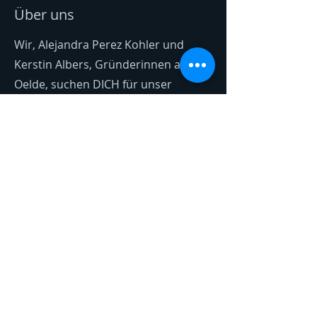
Über uns
Wir, Alejandra Perez Kohler und
Kerstin Albers, Gründerinnen aus
Oelde, suchen DICH für unser
dynamisches Start-Up! Unsere
Mission:
Wir repräsentieren Internationale
Unternehmen mit innovativen
Produkten in Europa.
Qualität, Innovation und
Kundenzufriedenheit sind unser
Markenzeichen.
sich bewerben